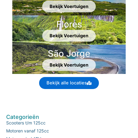
Bekijk Voertuigen
Flores
Bekijk Voertuigen
São Jorge
Bekijk Voertuigen
Bekijk alle locaties
Categorieën
Scooters t/m 125cc
Motoren vanaf 125cc