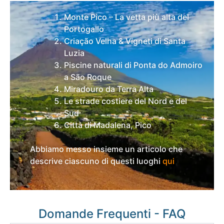
Monte Pico – La vetta più alta del
Portogallo
Criação Velha & Vigneti di Santa
Luzia
Piscine naturali di Ponta do Admoiro
a São Roque
Miradouro da Terra Alta
Le strade costiere del Nord e del
Sud
Città di Madalena, Pico
Abbiamo messo insieme un articolo che
descrive ciascuno di questi luoghi
qui
Domande Frequenti - FAQ