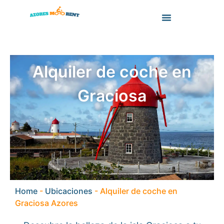
Ir
al
contenido
Alquiler de coche en
Graciosa
Home
-
Ubicaciones
-
Alquiler de coche en
Graciosa Azores