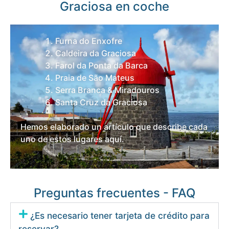
Graciosa en coche
Furna do Enxofre
Caldeira da Graciosa
Farol da Ponta da Barca
Praia de São Mateus
Serra Branca & Miradouros
Santa Cruz da Graciosa
Hemos elaborado un artículo que describe cada
uno de estos lugares aquí.
Preguntas frecuentes - FAQ
¿Es necesario tener tarjeta de crédito para
reservar?